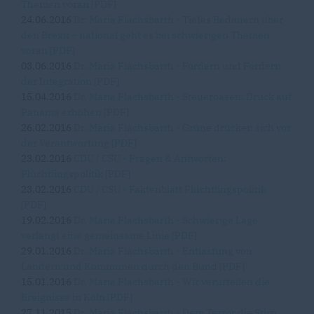
Themen voran [PDF]
24.06.2016
Dr. Maria Flachsbarth - Tiefes Bedauern über
den Brexit – national geht es bei schwierigen Themen
voran [PDF]
03.06.2016
Dr. Maria Flachsbarth - Fördern und Fordern
der Integration [PDF]
15.04.2016
Dr. Maria Flachsbarth - Steueroasen: Druck auf
Panama erhöhen [PDF]
26.02.2016
Dr. Maria Flachsbarth - Grüne drücken sich vor
der Verantwortung [PDF]
23.02.2016
CDU / CSU - Fragen & Antworten:
Flüchtlingspolitik [PDF]
23.02.2016
CDU / CSU - Faktenblatt Flüchtlingspolitik
[PDF]
19.02.2016
Dr. Maria Flachsbarth - Schwierige Lage
verlangt eine gemeinsame Linie [PDF]
29.01.2016
Dr. Maria Flachsbarth - Entlastung von
Ländern und Kommunen durch den Bund [PDF]
15.01.2016
Dr. Maria Flachsbarth - Wir verurteilen die
Ereignisse in Köln [PDF]
27.11.2015
Dr. Maria Flachsbarth - Dem Terror die Stirn