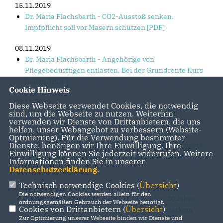
15.11.2019
Dr. Maria Flachsbarth - CO2-Ausstoß senken.
Impfpflicht soll vor Masern schützen [PDF]
08.11.2019
Dr. Maria Flachsbarth - Angehörige von
Pflegebedürftigen entlasten. Bei der Grundrente Kurs
halten. [PDF]
Cookie Hinweis
03.11.2019
Diese Webseite verwendet Cookies, die notwendig
Faktenblatt - Erfolge der großen Koalition [PDF]
sind, um die Webseite zu nutzen. Weiterhin
verwenden wir Dienste von Drittanbietern, die uns
helfen, unser Webangebot zu verbessern (Website-
25.10.2019
Optmierung). Für die Verwendung bestimmter
Dr. Maria Flachsbarth - Planungssicherheit für unsere
Dienste, benötigen wir Ihre Einwilligung. Ihre
Einwilligung können Sie jederzeit widerrufen. Weitere
Landwirte. Wir bringen den Abbau des Soli auf den
Informationen finden Sie in unserer
Weg. [PDF]
Datenschutzerklärung
.
Technisch notwendige Cookies (
Übersicht
)
18.10.2019
Die notwendigen Cookies werden allein für den
Dr. Maria Flachsbarth - Leipziger Aufruf zu 30 Jahre
ordnungsgemäßen Gebrauch der Webseite benötigt.
Cookies von Drittanbietern (
Übersicht
)
Friedliche Revolution. Antisemitismus mit starkem
Zur Optimierung unserer Webseite binden wir Dienste und
Staat bekämpfen. [PDF]