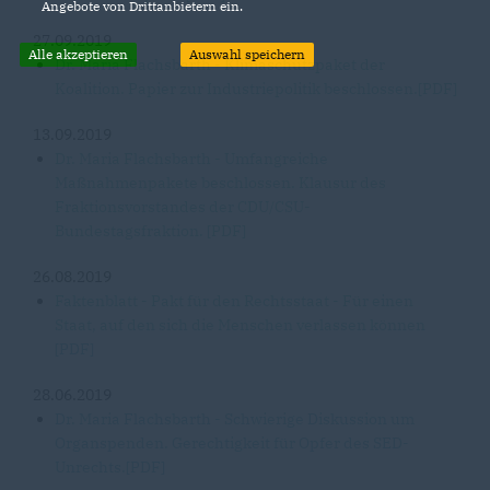
Angebote von Drittanbietern ein.
27.09.2019
Alle akzeptieren
Auswahl speichern
Dr. Maria Flachsbarth - Klimaschutzpaket der
Koalition. Papier zur Industriepolitik beschlossen.[PDF]
13.09.2019
Dr. Maria Flachsbarth - Umfangreiche
Maßnahmenpakete beschlossen. Klausur des
Fraktionsvorstandes der CDU/CSU-
Bundestagsfraktion. [PDF]
26.08.2019
Faktenblatt - Pakt für den Rechtsstaat - Für einen
Staat, auf den sich die Menschen verlassen können
[PDF]
28.06.2019
Dr. Maria Flachsbarth - Schwierige Diskussion um
Organspenden. Gerechtigkeit für Opfer des SED-
Unrechts.[PDF]