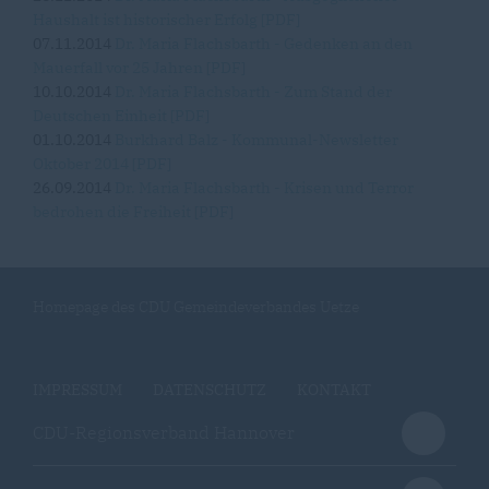
Haushalt ist historischer Erfolg [PDF]
07.11.2014
Dr. Maria Flachsbarth - Gedenken an den
Mauerfall vor 25 Jahren [PDF]
10.10.2014
Dr. Maria Flachsbarth - Zum Stand der
Deutschen Einheit [PDF]
01.10.2014
Burkhard Balz - Kommunal-Newsletter
Oktober 2014 [PDF]
26.09.2014
Dr. Maria Flachsbarth - Krisen und Terror
bedrohen die Freiheit [PDF]
Homepage des CDU Gemeindeverbandes Uetze
IMPRESSUM
DATENSCHUTZ
KONTAKT
CDU-Regionsverband Hannover