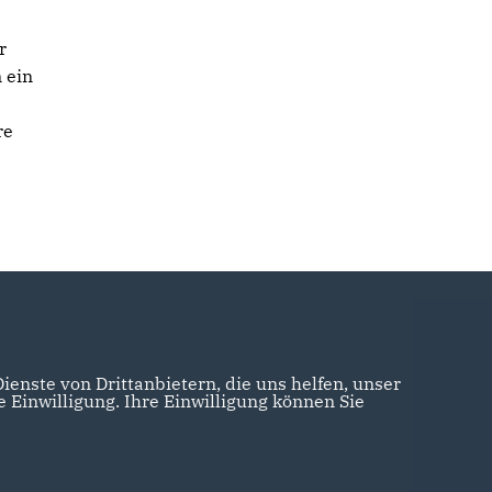
r
 ein
re
enste von Drittanbietern, die uns helfen, unser
Einwilligung. Ihre Einwilligung können Sie