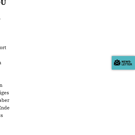
DU
h
ort
n
n
iges
aber
Ende
ss