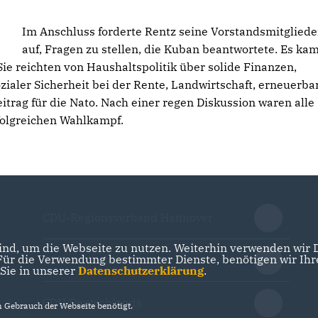
Im Anschluss forderte Rentz seine Vorstandsmitgliede
auf, Fragen zu stellen, die Kuban beantwortete. Es kam
e reichten von Haushaltspolitik über solide Finanzen,
ialer Sicherheit bei der Rente, Landwirtschaft, erneuerba
trag für die Nato. Nach einer regen Diskussion waren alle
folgreichen Wahlkampf.
CDU-Regionsverband Hannover
nd, um die Webseite zu nutzen. Weiterhin verwenden wir Di
r die Verwendung bestimmter Dienste, benötigen wir Ihre 
CDU in Niedersachsen
 Sie in unserer
Datenschutzerklärung
.
CDU Deutschlands
Gebrauch der Webseite benötigt.