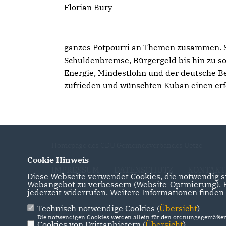
Florian Bury
ganzes Potpourri an Themen zusammen. Si
Schuldenbremse, Bürgergeld bis hin zu soz
Energie, Mindestlohn und der deutsche Bei
zufrieden und wünschten Kuban einen er
Homepage des CDU Gemeindeverbandes Uetze
Cookie Hinweis
IMPRESSUM
DATENSCHUTZ
KONTAKT
Diese Webseite verwendet Cookies, die notwendig si
Webangebot zu verbessern (Website-Optmierung). Fü
jederzeit widerrufen. Weitere Informationen finden
Technisch notwendige Cookies (
Übersicht
)
Die notwendigen Cookies werden allein für den ordnungsgemäßen 
Cookies von Drittanbietern (
Übersicht
)